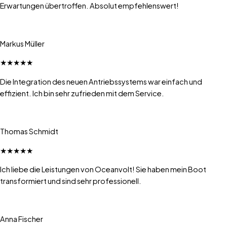
Erwartungen übertroffen. Absolut empfehlenswert!
Markus Müller
★
★
★
★
★
Die Integration des neuen Antriebssystems war einfach und
effizient. Ich bin sehr zufrieden mit dem Service.
Thomas Schmidt
★
★
★
★
★
Ich liebe die Leistungen von Oceanvolt! Sie haben mein Boot
transformiert und sind sehr professionell.
Anna Fischer