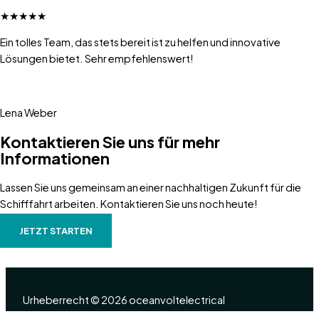
★
★
★
★
★
Ein tolles Team, das stets bereit ist zu helfen und innovative
Lösungen bietet. Sehr empfehlenswert!
Lena Weber
Kontaktieren Sie uns für mehr
Informationen
Lassen Sie uns gemeinsam an einer nachhaltigen Zukunft für die
Schifffahrt arbeiten. Kontaktieren Sie uns noch heute!
JETZT STARTEN
Urheberrecht © 2026 oceanvoltelectrical